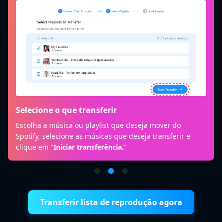
Selecione o que transferir
Escolha a música ou playlist que deseja mover do
Spotify, selecione as músicas que deseja transferir e
clique em "
Iniciar transferência.
"
Transferir lista de reprodução agora