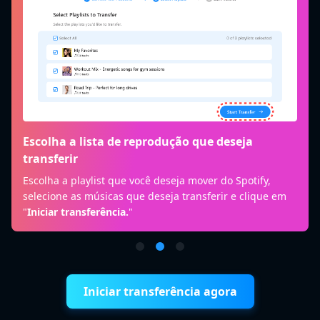
Escolha a lista de reprodução que deseja
transferir
Escolha a playlist que você deseja mover do Spotify,
selecione as músicas que deseja transferir e clique em
"
Iniciar transferência.
"
Iniciar transferência agora