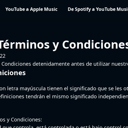
YouTube a Apple Music
De Spotify a YouTube Musi
Términos y Condicione
-22
y Condiciones detenidamente antes de utilizar nuestro
niciones
n letra mayúscula tienen el significado que se les o
efiniciones tendrán el mismo significado independie
nos y Condiciones:
d que controla, está controlada o está bajo control