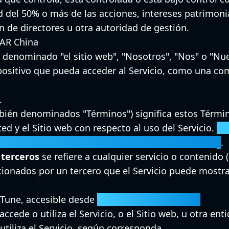
ad del 50% o más de las acciones, intereses patrimoni
n de directores u otra autoridad de gestión.
SAR China
 denominado "el sitio web", "Nosotros", "Nos" o "Nue
spositivo que pueda acceder al Servicio, como una co
.
ién denominados "Términos") significa estos Térmi
d y el Sitio web con respecto al uso del Servicio.
Es
 la ayuda del Generador de Términos y Condiciones
.
 terceros
se refiere a cualquier servicio o contenido 
ionados por un tercero que el Servicio puede mostrar
aTune, accesible desde
https://migratune.com/
accede o utiliza el Servicio, o el Sitio web, u otra en
utiliza el Servicio, según corresponda.