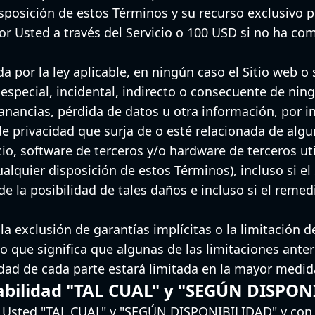
posición de estos Términos y su recurso exclusivo po
 Usted a través del Servicio o 100 USD si no ha co
 por la ley aplicable, en ningún caso el Sitio web o
special, incidental, indirecto o consecuente de ningú
anancias, pérdida de datos u otra información, por i
de privacidad que surja de o esté relacionada de alg
cio, software de terceros y/o hardware de terceros uti
lquier disposición de estos Términos), incluso si el 
 la posibilidad de tales daños e incluso si el remedi
a exclusión de garantías implícitas o la limitación 
o que significa que algunas de las limitaciones ante
dad de cada parte estará limitada en la mayor medida
abilidad "TAL CUAL" y "SEGÚN DISPO
 a Usted "TAL CUAL" y "SEGÚN DISPONIBILIDAD" y con t