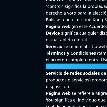
"control" significa la propied
derecho a voto para la elecció
País
se refiere a: Hong Kong 
Página web
(en este Acuerdo,
Device
significa cualquier di
o una tableta digital.
Servicio
se refiere al sitio web
Términos y Condiciones
(tamb
el acuerdo completo entre Uste
Condiciones se ha creado con
Servicio de redes sociales de
productos o servicios) proporc
disposición.
Página web
se refiere a Migr
You
significa el individuo que 
cual dicho individuo accede o 