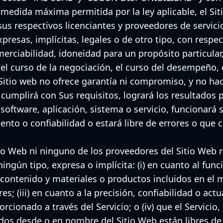
a medida máxima permitida por la ley aplicable, el Si
sus respectivos licenciantes y proveedores de servic
presas, implícitas, legales o de otro tipo, con respec
erciabilidad, idoneidad para un propósito particular, 
l curso de la negociación, el curso del desempeño, e
el Sitio web no ofrece garantía ni compromiso, y no h
 cumplirá con Sus requisitos, logrará los resultados 
software, aplicación, sistema o servicio, funcionará 
nto o confiabilidad o estará libre de errores o que c
 Sitio Web ni ninguno de los proveedores del Sitio Web
ingún tipo, expresa o implícita: (i) en cuanto al fun
, contenido y materiales o productos incluidos en el mi
es; (iii) en cuanto a la precisión, confiabilidad o act
cionado a través del Servicio; o (iv) que el Servicio,
dos desde o en nombre del Sitio Web están libres de v