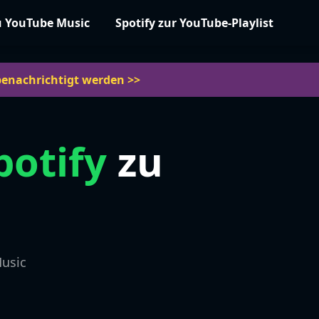
u YouTube Music
Spotify zur YouTube-Playlist
benachrichtigt werden >>
potify
zu
Music