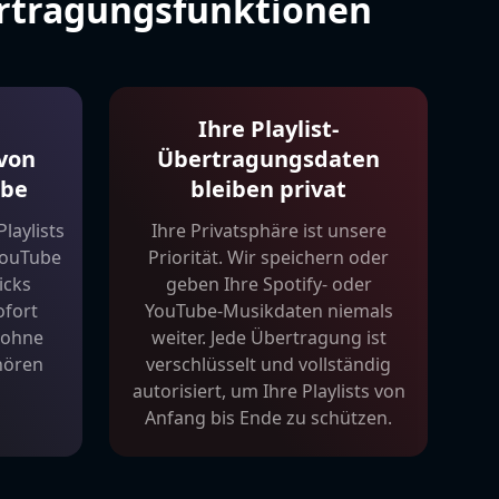
ertragungsfunktionen
Ihre Playlist-
von
Übertragungsdaten
ube
bleiben privat
laylists
Ihre Privatsphäre ist unsere
YouTube
Priorität. Wir speichern oder
icks
geben Ihre Spotify- oder
ofort
YouTube-Musikdaten niemals
 ohne
weiter. Jede Übertragung ist
hören
verschlüsselt und vollständig
autorisiert, um Ihre Playlists von
Anfang bis Ende zu schützen.