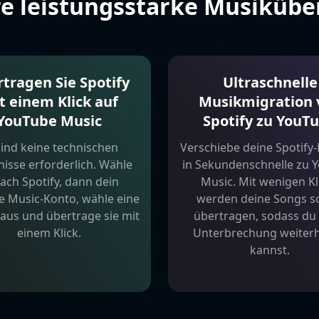
re leistungsstarke Musiküb
tragen Sie Spotify
Ultraschnelle
t einem Klick auf
Musikmigration 
YouTube Music
Spotify zu YouT
sind keine technischen
Verschiebe deine Spotify-P
isse erforderlich. Wähle
in Sekundenschnelle zu 
fach Spotify, dann dein
Music. Mit wenigen Kl
 Music-Konto, wähle eine
werden deine Songs s
t aus und übertrage sie mit
übertragen, sodass du
einem Klick.
Unterbrechung weiter
kannst.