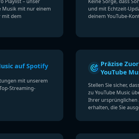
o Playlist – unser
Keine Sorge, dass Son
re Musik mit nur einem
und mit Echtzeit-Upda
r mit dem
deinem YouTube-Kont
Präzise Zuo
sic auf Spotify
YouTube Mu
chtungen mit unserem
Stellen Sie sicher, da
n Top-Streaming-
zu YouTube Music übe
Ihrer ursprünglichen
erhalten, die Sie aus