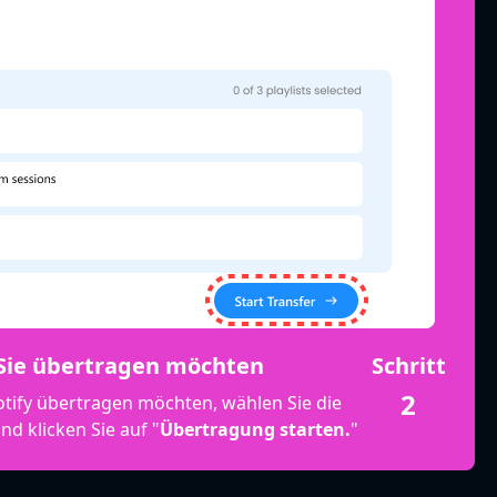
e Sie übertragen möchten
Schritt
2
Spotify übertragen möchten, wählen Sie die
d klicken Sie auf "
Übertragung starten.
"